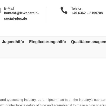
E-Mail
Telefon


kontakt@lewenstein-
+49 6362 – 5199708
social-plus.de
Jugendhilfe
Eingliederungshilfe
Qualitätsmanagem
 and typesetting industry. Lorem Ipsum has been the industry’s standar
n printer took a galley of type and scrambled it to make a type speci