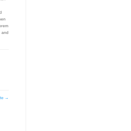
d
men
Lorem
e and
ate
→