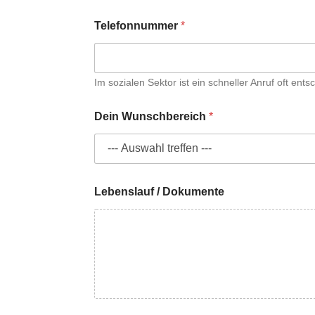
Telefonnummer
*
Im sozialen Sektor ist ein schneller Anruf oft ent
E
Dein Wunschbereich
*
-
M
a
i
l
-
Lebenslauf / Dokumente
A
d
r
e
s
s
e
D
e