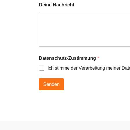
i
Deine Nachricht
n
N
a
c
h
r
i
c
h
t
Datenschutz-Zustimmung
*
Ich stimme der Verarbeitung meiner Da
Senden